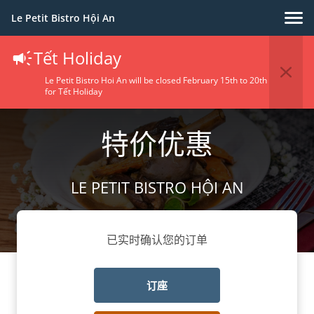
Le Petit Bistro Hội An
Tết Holiday
Le Petit Bistro Hoi An will be closed February 15th to 20th
for Tết Holiday
特价优惠
LE PETIT BISTRO HỘI AN
已实时确认您的订单
订座