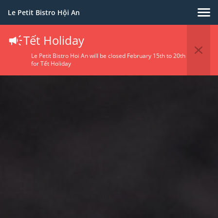
Le Petit Bistro Hội An
Tết Holiday
Le Petit Bistro Hoi An will be closed February 15th to 20th
for Tết Holiday