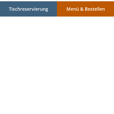
Tischreservierung
Menü & Bestellen
.
.
Datenschutzrichtlinie
Nutzungsbedingungen
Änderungen
der Cookie-Richtlinie
Kontakt
476 Cửa Đại,, Hội An, Quang Nam 560000, Vietnam
+84 394 608 397
Links
Menü
Tischreservierung
Im Voraus bestellen
Kontakt